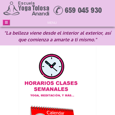
MENU
YOGATOLOSA Cursos, Formaciones, Conferencias, Retiros,
"La belleza viene desde el interior al exterior, así
Seminarios...Yoga, Meditación, Psicología Positiva, Inteligencia
Emocional...
que comienza a amarte a ti mismo."